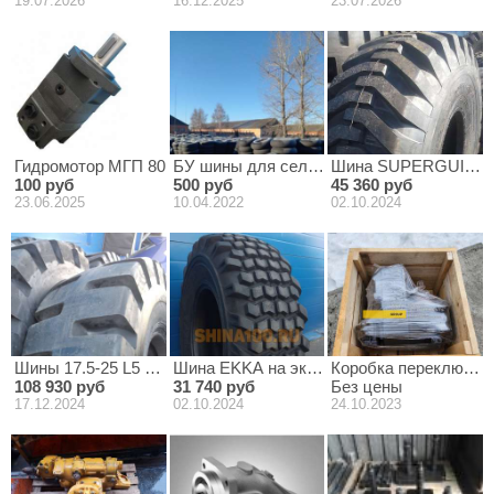
19.07.2026
16.12.2025
23.07.2026
Гидромотор МГП 80
БУ шины для сельхоз, спец, грузовой тех
Шина SUPERGUIDER –
100 руб
500 руб
45 360 руб
23.06.2025
10.04.2022
02.10.2024
Шины 17.5-25 L5 SUPERGUIDER для фронтального погрузчик
Шина EKKA на экскаватор 16.9-24 14PR
Коробка переключен
108 930 руб
31 740 руб
Без цены
17.12.2024
02.10.2024
24.10.2023