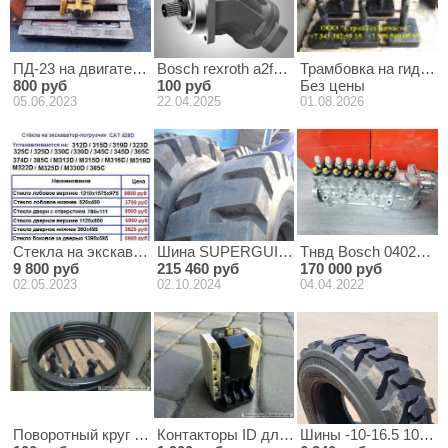
ПД-23 на двигатель Д-160, Д-180 бульдозера ЧТЗ Уралтрак
Bosch rexroth a2fm160
Трамбовка на гидромо
800 руб
100 руб
Без цены
05.06.2023
22.04.2025
01.08.2026
Стекла на экскаватор-погрузчик CATERPILLAR 428 D
Шина SUPERGUIDER 23.5-25 L5
Тнвд Bosch 04026988
9 800 руб
215 460 руб
170 000 руб
02.05.2023
02.10.2024
04.04.2022
Поворотный круг для полуприцепа JOST KLKHE 1300 -22
Контакторы ID для крана РДК
Шины -10-16.5 10PR 