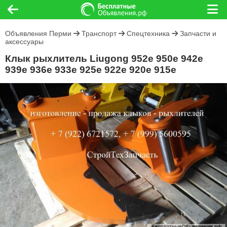
Объявления Перми
Транспорт
Спецтехника
Запчасти и
аксессуары
Клык рыхлитель Liugong 952e 950e 942e
939e 936e 933e 925e 922e 920e 915e