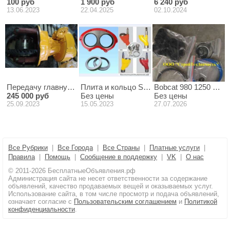
100 руб
1 900 руб
6 240 руб
13.06.2023
22.04.2025
02.10.2024
Передачу главную 7540-2402010
Плита и кольцо Sany DN200
Bobcat 980 1250 Cate
245 000 руб
Без цены
Без цены
25.09.2023
15.05.2023
27.07.2026
Все Рубрики
|
Все Города
|
Все Страны
|
Платные услуги
|
Правила
|
Помощь
|
Сообщение в поддержку
|
VK
|
О нас
© 2011-2026 БесплатныеОбъявления.рф
Администрация сайта не несет ответственности за содержание
объявлений, качество продаваемых вещей и оказываемых услуг.
Использование сайта, в том числе просмотр и подача объявлений,
означает согласие с
Пользовательским соглашением
и
Политикой
конфиденциальности
.