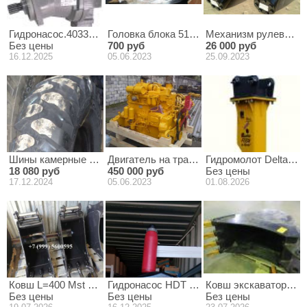
Гидронасос.403313.3.55.557.403 Аналог ГМНР.1.55/557
Головка блока 51-02-3СП
Механизм рулевой в 
Без цены
700 руб
26 000 руб
16.12.2025
05.06.2023
25.09.2023
Шины камерные 10.00-20 16PR TTF HT601 EKKA на экскавато
Двигатель на трактор/ бульдозер модель 
Гидромолот Delta F2
18 080 руб
450 000 руб
Без цены
17.12.2024
05.06.2023
01.08.2026
Ковш L=400 Mst 542/544 (установочные пальцы в комплекте)
Гидронасос HDT 84 D ISO 108-013-08400/
Ковш экскаватора ЕК
Без цены
Без цены
Без цены